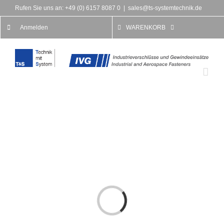
Rufen Sie uns an: +49 (0) 6157 8087 0
|
sales@ts-systemtechnik.de
Anmelden
WARENKORB
Loading...